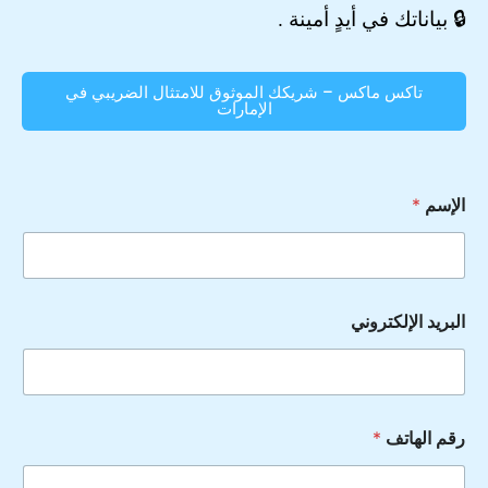
🔒 بياناتك في أيدٍ أمينة .
تاكس ماكس – شريكك الموثوق للامتثال الضريبي في
الإمارات
الإسم
*
البريد الإلكتروني
رقم الهاتف
*